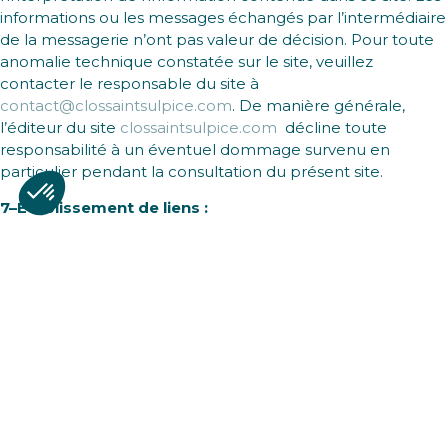
informations ou les messages échangés par l’intermédiaire
de la messagerie n’ont pas valeur de décision. Pour toute
anomalie technique constatée sur le site, veuillez
contacter le responsable du site à
contact@clossaintsulpice.com
. De manière générale,
l’éditeur du site
clossaintsulpice.com
décline toute
responsabilité à un éventuel dommage survenu en
particulier pendant la consultation du présent site.
7–Etablissement de liens :
L’éditeur du site
clossaintsulpice.com
dégage toute
responsabilité concernant les liens créés par d’autres sites
vers son site. Cela ne signifie en aucun cas une caution sur
ces sites ou une approbation de leur contenu. Toutefois il
se réserve le droit de demander la suppression d’un lien
pour des sites diffusant notamment des informations à
caractère xénophobe ou pornographique ou qui
pourraient porter préjudice son image. La création d’un
lien doit ouvrir une nouvelle fenêtre et ne pas être
imbriquée à l’intérieur d’une autre page. Les liens