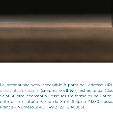
Le présent site web, accessible à partir de l’adresse URL
clossaintsulpice.com
(ci-après le «
Site
»), est édité par Clo
Saint Sulpice, exerçant à Fossé sous la forme d’une « auto-
entreprise », située 6 rue de Saint Sulpice 41330 Fossé,
France – Numéro SIRET : 49 21 29 18 400031.