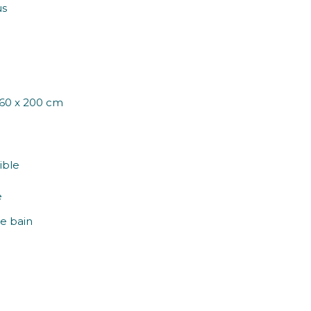
us
 160 x 200 cm
ible
e
e bain