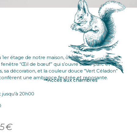
au 1er étage de notre maison, offre une ambiance très
fenêtre “Œil de bœuf” qui s’ouvre sur le parc et la
, sa décoration, et la couleur douce “Vert Céladon”
 confèrent une ambiance feutrée et reposante.
Accès aux chambres
t jusqu'à 20h00
0
55€