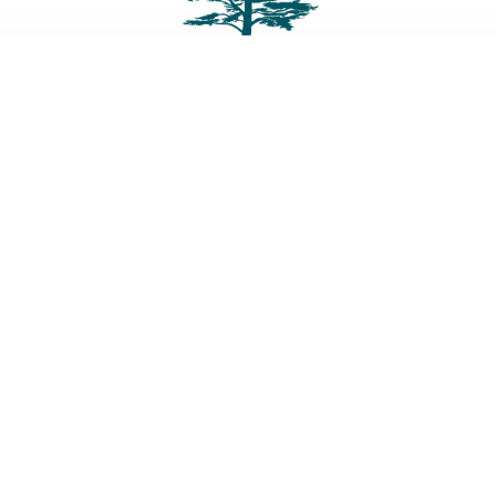
+33 (0)7 69 32 00 48
6 rue de Saint Sulpice • 41330 Fossé • FRANCE
RÉSERVER VOTRE CHAMBRE
Politique de
Mentions légales
confidentialité